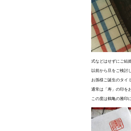
式などはせずにご結
以前から旦をご検討
お孫様ご誕生のタイ
通常は「寿」の印を
この度は鶴亀の雅印