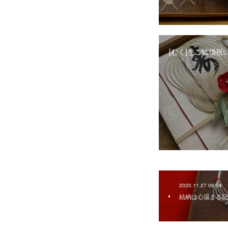
[むく]をご結婚祝
2020.11.27 06:04
結納は心温まる記