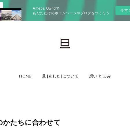
Ameba Owndで
今す
あなただけのホームページやブログをつくろう
HOME
旦 [あした]について
想い と 歩み
のかたちに合わせて