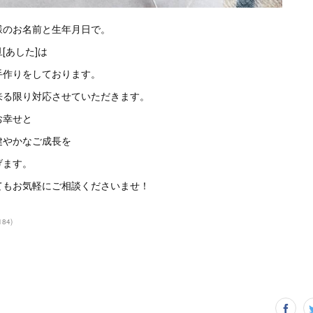
様のお名前と生年月日で。
[あした]は
手作りをしております。
来る限り対応させていただきます。
お幸せと
健やかなご成長を
げます。
てもお気軽にご相談くださいませ！
184
)