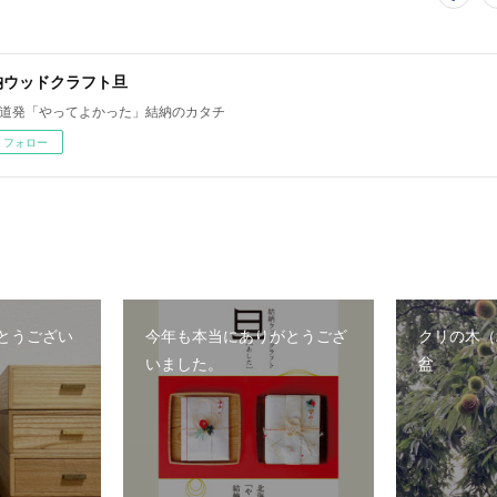
納ウッドクラフト旦
道発「やってよかった」結納のカタチ
フォロー
とうござい
今年も本当にありがとうござ
クリの木（
いました。
盆