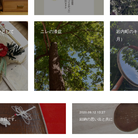
いとして
ニレの漆盆
岩内町のキ
月）
2020.09.12 13:27
念日です。
結納の思い出と共に