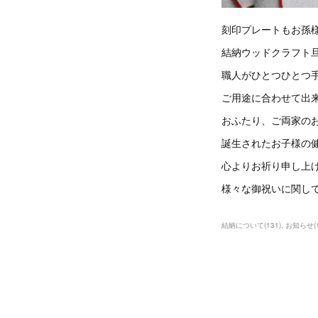
刻印プレートもお孫
結納ウッドクラフト旦
職人がひとつひとつ
ご用途に合わせて出
おふたり、ご両家の
誕生されたお子様の
心よりお祈り申し上
様々な御祝いに関し
結納について
(
131
)
お知らせ
(