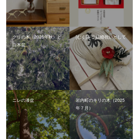
クリの木（2025年秋）と
[むく]をご結婚祝いとして
白木盆
ニレの漆盆
岩内町のキリの木（2025
年７月）