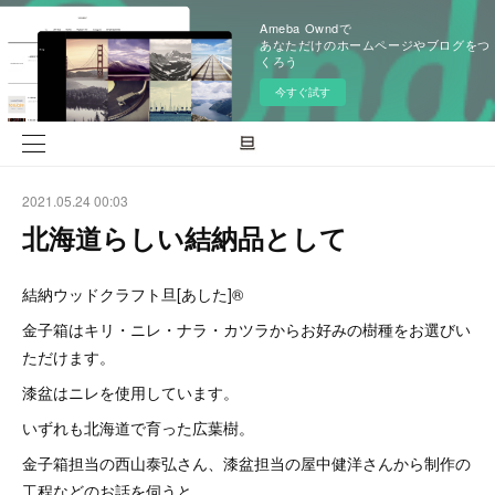
Ameba Owndで
あなただけのホームページやブログをつ
くろう
今すぐ試す
2021.05.24 00:03
北海道らしい結納品として
結納ウッドクラフト旦[あした]®️
金子箱はキリ・ニレ・ナラ・カツラからお好みの樹種をお選びい
ただけます。
漆盆はニレを使用しています。
いずれも北海道で育った広葉樹。
金子箱担当の西山泰弘さん、漆盆担当の屋中健洋さんから制作の
工程などのお話を伺うと、