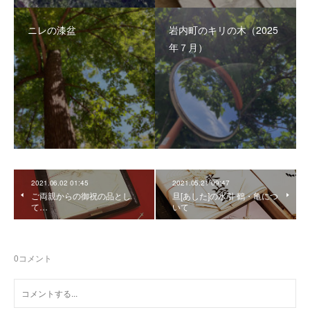
ニレの漆盆
岩内町のキリの木（2025
年７月）
2021.06.02 01:45
2021.05.21 09:47
ご両親からの御祝の品とし
旦[あした]の水引 鶴・亀につ
て…
いて
0
コメント