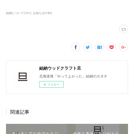
結納について
(
131
)
お知らせ
(
184
)
結納ウッドクラフト旦
北海道発「やってよかった」結納のカタチ
フォロー
関連記事
あけましておめでとうご
今年も本当にありがとう