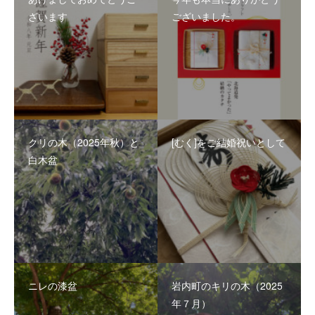
ざいます
ございました。
クリの木（2025年秋）と
[むく]をご結婚祝いとして
白木盆
ニレの漆盆
岩内町のキリの木（2025
年７月）