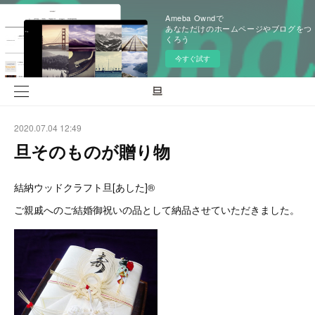
Ameba Owndで
あなただけのホームページやブログをつ
くろう
今すぐ試す
2020.07.04 12:49
旦そのものが贈り物
結納ウッドクラフト旦[あした]®️
ご親戚へのご結婚御祝いの品として納品させていただきました。