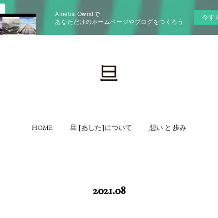
Ameba Owndで
今す
あなただけのホームページやブログをつくろう
HOME
旦 [あした]について
想い と 歩み
2021
.
08